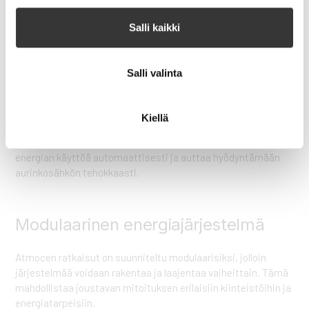
ja parantaa järjestelmän turvallisuutta. Matalampi
käyttöjännite tekee järjestelmästä turvallisemman sekä
Salli kaikki
asentajille että käyttäjille.
Salli valinta
Älykäs energianhallinta
Kiellä
Pilvipohjainen energianhallinta mahdollistaa tuotannon ja
kulutuksen seurannan reaaliajassa. Järjestelmä optimoi
energian käyttöä automaattisesti ja auttaa hyödyntämään
aurinkosähkön tehokkaasti.
Modulaarinen energiajärjestelmä
Atmocen ratkaisut on suunniteltu modulaarisiksi, jolloin
järjestelmää voidaan rakentaa ja laajentaa vaiheittain. Tämä
mahdollistaa joustavan mitoituksen erilaisiin kiinteistöihin ja
energiatarpeisiin.