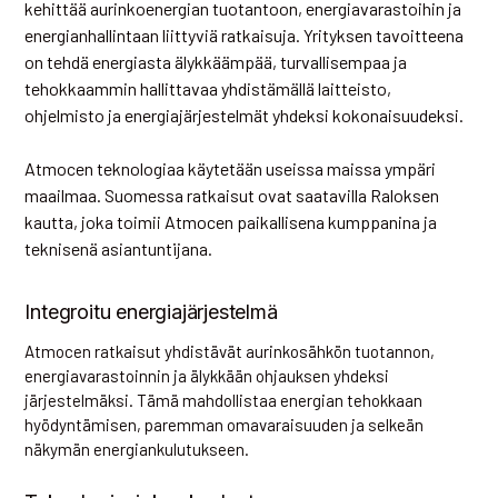
kehittää aurinkoenergian tuotantoon, energiavarastoihin ja
energianhallintaan liittyviä ratkaisuja. Yrityksen tavoitteena
on tehdä energiasta älykkäämpää, turvallisempaa ja
tehokkaammin hallittavaa yhdistämällä laitteisto,
ohjelmisto ja energiajärjestelmät yhdeksi kokonaisuudeksi.
Atmocen teknologiaa käytetään useissa maissa ympäri
maailmaa. Suomessa ratkaisut ovat saatavilla Raloksen
kautta, joka toimii Atmocen paikallisena kumppanina ja
teknisenä asiantuntijana.
Integroitu energiajärjestelmä
Atmocen ratkaisut yhdistävät aurinkosähkön tuotannon,
energiavarastoinnin ja älykkään ohjauksen yhdeksi
järjestelmäksi. Tämä mahdollistaa energian tehokkaan
hyödyntämisen, paremman omavaraisuuden ja selkeän
näkymän energiankulutukseen.