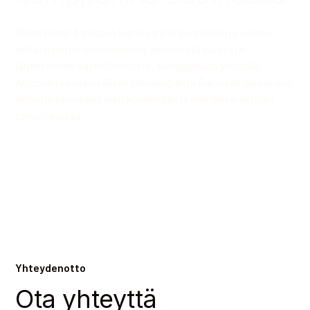
Ralos toimii Atmocen kumppanina Suomessa ja vastaa
ratkaisujen lokalisoimisesta, teknisestä tuesta ja
järjestelmien käyttöönotosta. Kumppanuus yhdistää
Atmocen kansainvälisen teknologian ja Raloksen paikallisen
asiantuntemuksen aurinkoenergian ja energiavarastojen
toteutuksissa.
Ota yhteyttä
Yhteydenotto
Ota yhteyttä