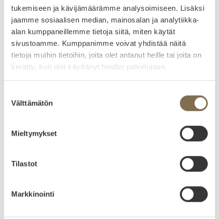
energiaratkaisun
tukemiseen ja kävijämäärämme analysoimiseen. Lisäksi
jaamme sosiaalisen median, mainosalan ja analytiikka-
alan kumppaneillemme tietoja siitä, miten käytät
Aurinkoenergian ja energiavarastojen markkina kehittyy
sivustoamme. Kumppanimme voivat yhdistää näitä
nopeasti, mutta järjestelmien tekninen toteutus vaikuttaa
tietoja muihin tietoihin, joita olet antanut heille tai joita on
merkittävästi turvallisuuteen, tehokkuuteen ja
kerätty, kun olet käyttänyt heidän palvelujaan.
käyttömukavuuteen.
Suostumuksen
Atmoce on kehittänyt integroidun energiajärjestelmän,
Välttämätön
valinta
jossa aurinkovoimala, energiavarasto ja energianhallinta
toimivat saumattomasti yhdessä. Lopputuloksena on
järjestelmä, joka tuottaa energiaa tehokkaasti, varastoi sitä
Mieltymykset
turvallisesti ja optimoi sen käytön automaattisesti.
Tilastot
Extra Low Voltage -akkuteknologia
Markkinointi
Atmocen energiavarastot perustuvat Extra Low Voltage -
arkkitehtuuriin, joka vähentää korkeiden jännitteiden riskejä