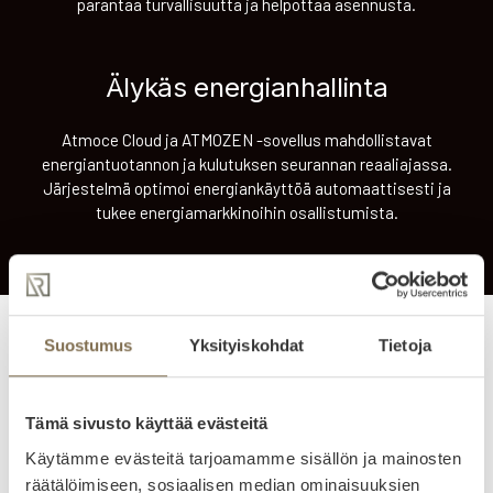
parantaa turvallisuutta ja helpottaa asennusta.
Älykäs energianhallinta
Atmoce Cloud ja ATMOZEN -sovellus mahdollistavat
energiantuotannon ja kulutuksen seurannan reaaliajassa.
Järjestelmä optimoi energiankäyttöä automaattisesti ja
tukee energiamarkkinoihin osallistumista.
Suostumus
Yksityiskohdat
Tietoja
Miksi Atmoce
Miksi yhä useampi
Tämä sivusto käyttää evästeitä
Käytämme evästeitä tarjoamamme sisällön ja mainosten
valitsee Atmocen
räätälöimiseen, sosiaalisen median ominaisuuksien