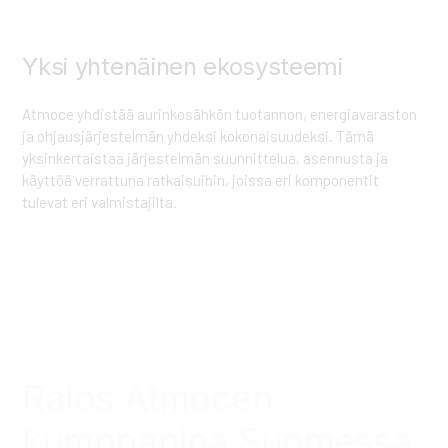
Yksi yhtenäinen ekosysteemi
Atmoce yhdistää aurinkosähkön tuotannon, energiavaraston
ja ohjausjärjestelmän yhdeksi kokonaisuudeksi. Tämä
yksinkertaistaa järjestelmän suunnittelua, asennusta ja
käyttöä verrattuna ratkaisuihin, joissa eri komponentit
tulevat eri valmistajilta.
Paikallinen asiantuntijasi
Ralos Atmocen
kumppanina Suomessa