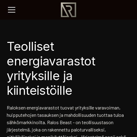
Teolliset
energiavarastot
yrityksille ja
kiinteistöille
Raloksen energiavarastot tuovat yrityksille varavoiman,
huipputehojen tasauksen ja mahdollisuuden tuottaa tuloa
sähkömarkkinoilta. Ralos Beast - on teollisuustason
järjestelmä, joka on rakennettu paloturvalliseksi,
pitkäikäiseksi ja monikäyttöiseksi. Järjestelmä sopii sekä