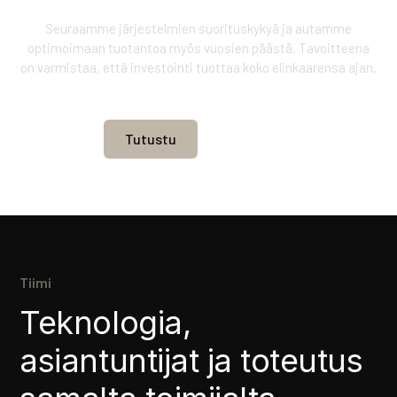
Seuraamme järjestelmien suorituskykyä ja autamme
optimoimaan tuotantoa myös vuosien päästä. Tavoitteena
on varmistaa, että investointi tuottaa koko elinkaarensa ajan.
Tutustu
Ota yhteyttä
Tiimi
Teknologia,
asiantuntijat ja toteutus