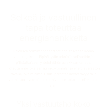
Toimintaperiaatteet
Selkeä ja vastuullinen
tapa toteuttaa
energiahankkeita
Raloksen toimintaperiaatteet perustuvat selkeään
vastuunjakoon, läpinäkyviin teknisiin valintoihin ja
pitkäaikaiseen yhteistyöhön asiakkaan kanssa.
Toteutamme jokaisen aurinkovoimalan ja energiavaraston
tavalla, joka minimoi riskit, parantaa käytettävyyttä ja
varmistaa investoinnin toimivuuden koko sen elinkaaren
ajan.
Yksi vastuutaho koko