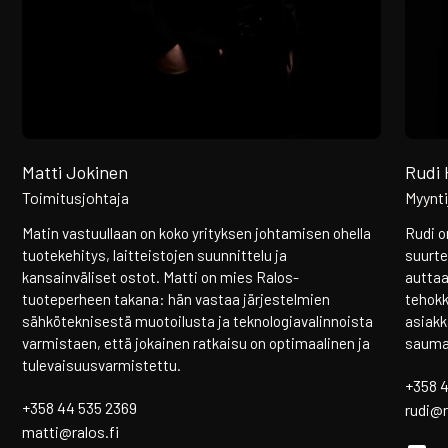
Rudi 
Matti Jokinen
Myynti
Toimitusjohtaja
Rudi o
Matin vastuullaan on koko yrityksen johtamisen ohella
suurte
tuotekehitys, laitteistojen suunnittelu ja
auttaa
kansainväliset ostot. Matti on mies Ralos-
tehokk
tuoteperheen takana: hän vastaa järjestelmien
asiakk
sähköteknisestä muotoilusta ja teknologiavalinnoista
sauma
varmistaen, että jokainen ratkaisu on optimaalinen ja
tulevaisuusvarmistettu.
+358 
+358 44 535 2369
rudi@r
matti@ralos.fi