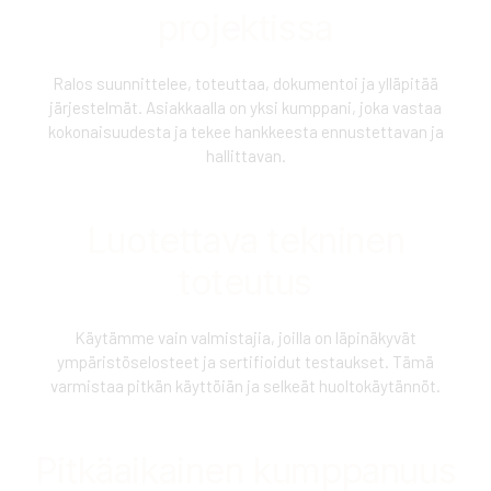
projektissa
Ralos suunnittelee, toteuttaa, dokumentoi ja ylläpitää
järjestelmät. Asiakkaalla on yksi kumppani, joka vastaa
kokonaisuudesta ja tekee hankkeesta ennustettavan ja
hallittavan.
Luotettava tekninen
toteutus
Käytämme vain valmistajia, joilla on läpinäkyvät
ympäristöselosteet ja sertifioidut testaukset. Tämä
varmistaa pitkän käyttöiän ja selkeät huoltokäytännöt.
Pitkäaikainen kumppanuus