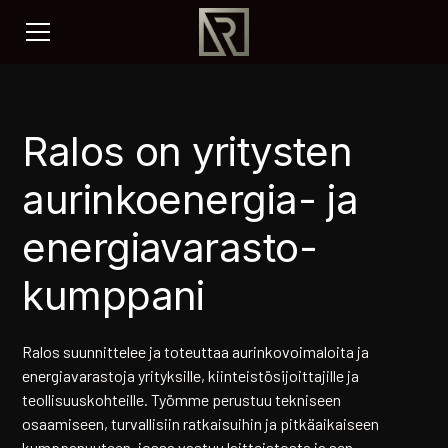
Ralos on yritysten
aurinkoenergia- ja
energiavarasto-
kumppani
Ralos suunnittelee ja toteuttaa aurinkovoimaloita ja
energiavarastoja yrityksille, kiinteistösijoittajille ja
teollisuuskohteille. Työmme perustuu tekniseen
osaamiseen, turvallisiin ratkaisuihin ja pitkäaikaiseen
kumppanuuteen, jossa vastuu laitteistosta ja sen