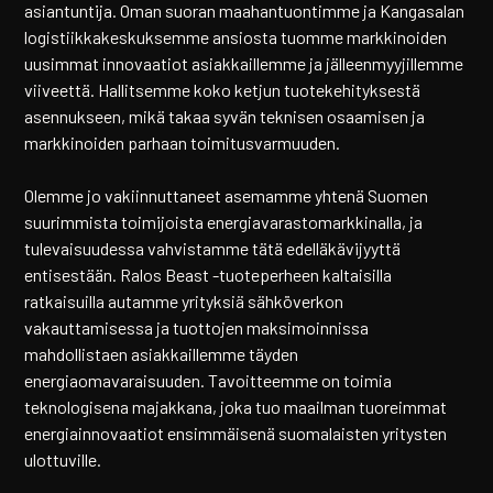
asiantuntija. Oman suoran maahantuontimme ja Kangasalan
logistiikkakeskuksemme ansiosta tuomme markkinoiden
uusimmat innovaatiot asiakkaillemme ja jälleenmyyjillemme
viiveettä. Hallitsemme koko ketjun tuotekehityksestä
asennukseen, mikä takaa syvän teknisen osaamisen ja
markkinoiden parhaan toimitusvarmuuden.
Olemme jo vakiinnuttaneet asemamme yhtenä Suomen
suurimmista toimijoista energiavarastomarkkinalla, ja
tulevaisuudessa vahvistamme tätä edelläkävijyyttä
entisestään. Ralos Beast -tuoteperheen kaltaisilla
ratkaisuilla autamme yrityksiä sähköverkon
vakauttamisessa ja tuottojen maksimoinnissa
mahdollistaen asiakkaillemme täyden
energiaomavaraisuuden. Tavoitteemme on toimia
teknologisena majakkana, joka tuo maailman tuoreimmat
energiainnovaatiot ensimmäisenä suomalaisten yritysten
ulottuville.