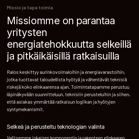
Missio ja tapa toimia
Missiomme on parantaa
yritysten
energiatehokkuutta selkeillä
ja pitkäikäisillä ratkaisuilla
Ralos keskittyy aurinkovoimaloihin ja energiavarastoihin,
jotka tuottavat taloudellista hyötyä ja vähentävät teknisiä
riskejä koko elinkaarensa ajan. Toimintatapamme perustuu
läpinäkyvään suunnitteluun, teknisiin perusteluihin ja siihen,
että asiakas ymmärtää ratkaisun logiikan ja hyötyjen
syntymekanismit.
Selkeä ja perusteltu teknologian valinta
Valitsemme jokaisen komponentin ja rakenteen elinkaaren,