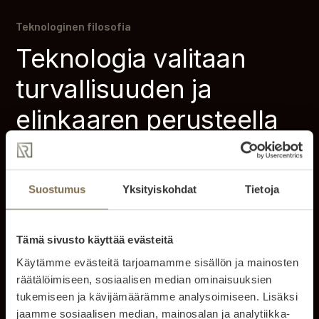
Teknologinen filosofia
Teknologia valitaan
turvallisuuden ja
elinkaaren perusteella
Teknologia on Raloksen tärkein kilpailutekijä. Järjestelmien
ytimessä ovat mikroinvertterit, paneelikohtainen optimointi
Suostumus
Yksityiskohdat
Tietoja
ja LFP-kemia, jotka lisäävät järjestelmien turvallisuutta,
vähentävät huoltoriskejä ja parantavat tuotantoa myös
vaativissa olosuhteissa. Emme optimoi kustannuksia
Tämä sivusto käyttää evästeitä
lyhyellä aikavälillä, vaan elinkaaren tuottoa.
Käytämme evästeitä tarjoamamme sisällön ja mainosten
räätälöimiseen, sosiaalisen median ominaisuuksien
Rakenteet ja komponentit joihin voi luottaa
tukemiseen ja kävijämäärämme analysoimiseen. Lisäksi
Valitsemme valmistajia, joilla on läpinäkyvät
jaamme sosiaalisen median, mainosalan ja analytiikka-