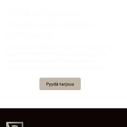
Aloita yrityksenne
energiahanke oikealla
kumppanilla
Asiantuntijamme laativat maksuttoman alustavan arvion,
joka sisältää kohteen mitoituksen, tuottoanalyysin ja
suositellun toteutustavan. Saat selkeän näkymän
investoinnin kannattavuuteen ja seuraaviin vaiheisiin.
Pyydä tarjous
Ota yhteyttä