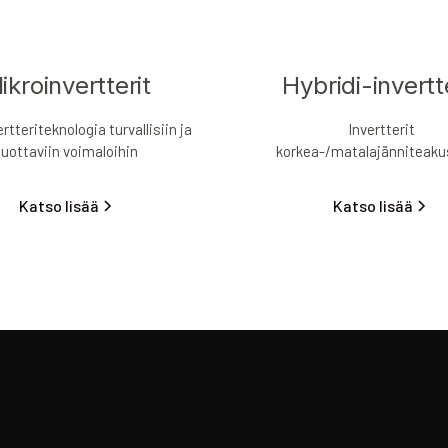
ikroinvertterit
Hybridi-invertt
rtteriteknologia turvallisiin ja
Invertterit
tuottaviin voimaloihin
korkea-/matalajänniteakus
Katso lisää
Katso lisää