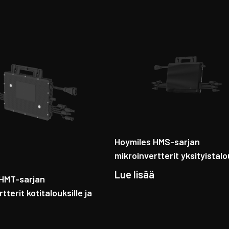
Hoymiles HMS-sarjan
mikroinvertterit yksityistalo
Lue lisää
 HMT-sarjan
tterit kotitalouksille ja