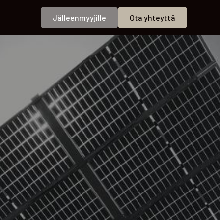
Jälleenmyyjille
Ota yhteyttä