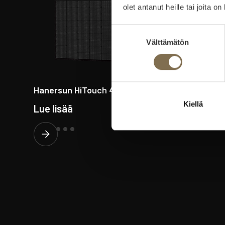
olet antanut heille tai joita o
Suostumuksen
Välttämätön
valinta
Hanersun HiTouch 450 Wp
Hanersun
Kiellä
Lue lisää
Lue lisää