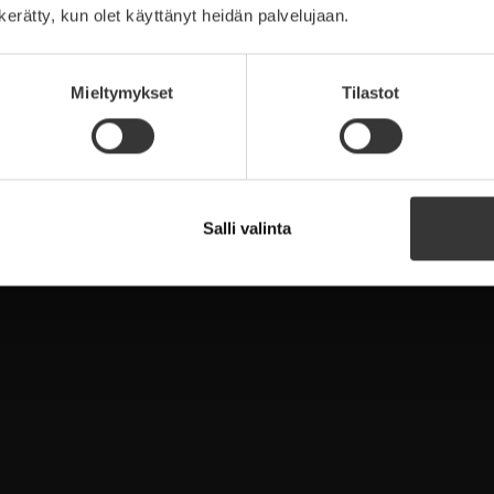
n kerätty, kun olet käyttänyt heidän palvelujaan.
Mieltymykset
Tilastot
 HiTouch 500 Wp
Hanersun HiTouch 620 Wp
Salli valinta
Lue lisää