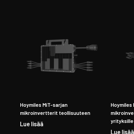
Hoymiles MiT-sarjan
Hoymiles
mikroinvertterit teollisuuteen
mikroinver
yrityksille
Lue lisää
Lue lisää