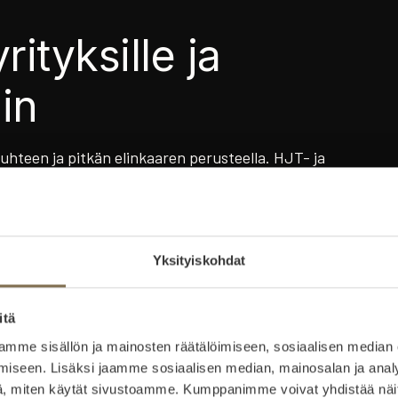
ityksille ja
iin
suhteen ja pitkän elinkaaren perusteella. HJT- ja
ssa valossa ja varjo-olosuhteissa.
Yksityiskohdat
itä
mme sisällön ja mainosten räätälöimiseen, sosiaalisen median
iseen. Lisäksi jaamme sosiaalisen median, mainosalan ja analy
, miten käytät sivustoamme. Kumppanimme voivat yhdistää näitä t