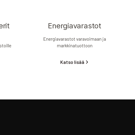
erit
Energiavarastot
Energiavarastot varavoimaan ja
toille
markkinatuottoon
Katso lisää