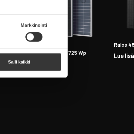
Markkinointi
Ralos 4
Hanersun HiTouch 725 Wp
Lue lis
Salli kaikki
Lue lisää