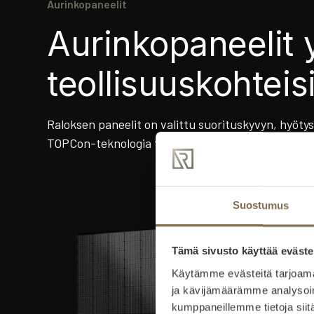
Aurinkopaneelit
Aurinkopaneelit yr
teollisuuskohteis
Raloksen paneelit on valittu suorituskyvyn, hyöty
TOPCon-teknologia tuottaa tasaisesti myös matala
Suostumus
Tämä sivusto käyttää eväste
Käytämme evästeitä tarjoama
ja kävijämäärämme analysoim
kumppaneillemme tietoja siitä