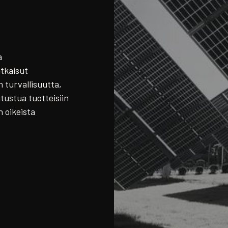
a
atkaisut
n turvallisuutta,
utustua tuotteisiin
n oikeista