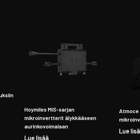
uksiin
Hoymiles MiS-sarjan
Atmoce 
mikroinvertterit älykkääseen
mikroinv
aurinkovoimalaan
Lue lis
Lue lisää