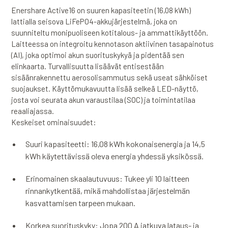
Enershare Active16 on suuren kapasiteetin (16,08 kWh)
lattialla seisova LiFePO4-akkujärjestelmä, joka on
suunniteltu monipuoliseen kotitalous- ja ammattikäyttöön.
Laitteessa on integroitu kennotason aktiivinen tasapainotus
(AI), joka optimoi akun suorituskykyä ja pidentää sen
elinkaarta. Turvallisuutta lisäävät entisestään
sisäänrakennettu aerosolisammutus sekä useat sähköiset
suojaukset. Käyttömukavuutta lisää selkeä LED-näyttö,
josta voi seurata akun varaustilaa (SOC) ja toimintatilaa
reaaliajassa.
Keskeiset ominaisuudet:
Suuri kapasiteetti: 16,08 kWh kokonaisenergia ja 14,5
kWh käytettävissä oleva energia yhdessä yksikössä.
Erinomainen skaalautuvuus: Tukee yli 10 laitteen
rinnankytkentää, mikä mahdollistaa järjestelmän
kasvattamisen tarpeen mukaan.
Korkea suorituskyky: Jopa 200 A jatkuva lataus- ja