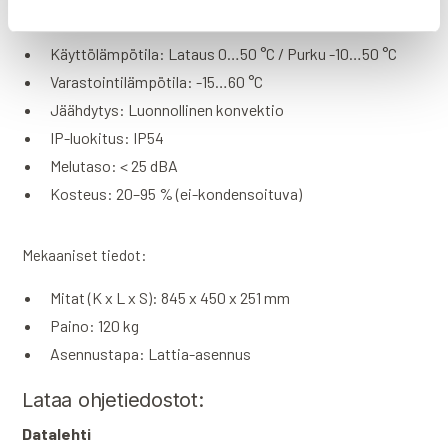
Tiedonsiirto: RS485 / CAN 2.0
Käyttölämpötila: Lataus 0…50 °C / Purku -10…50 °C
Varastointilämpötila: -15…60 °C
Jäähdytys: Luonnollinen konvektio
IP-luokitus: IP54
Melutaso: < 25 dBA
Kosteus: 20–95 % (ei-kondensoituva)
Mekaaniset tiedot:
Mitat (K x L x S): 845 x 450 x 251 mm
Paino: 120 kg
Asennustapa: Lattia-asennus
Lataa ohjetiedostot:
Datalehti