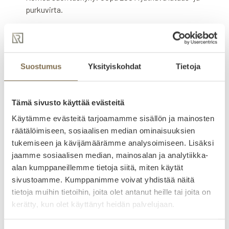
purkuvirta.
Kestävyys: Erittäin pitkä käyttöikä, jopa 8000 sykliä (80
% kapasiteetin säilyvyydellä).
Sääsuojattu ja lämmitetty: IP54-luokitus ja integroitu
Suostumus
Yksityiskohdat
Tietoja
lämmitystoiminto mahdollistavat luotettavan käytön eri
olosuhteissa.
Tämä sivusto käyttää evästeitä
Lähetä tarjouspyyntö tai kysy lisätietoja:
Käytämme evästeitä tarjoamamme sisällön ja mainosten
räätälöimiseen, sosiaalisen median ominaisuuksien
tukemiseen ja kävijämäärämme analysoimiseen. Lisäksi
jaamme sosiaalisen median, mainosalan ja analytiikka-
alan kumppaneillemme tietoja siitä, miten käytät
Lähetä
sivustoamme. Kumppanimme voivat yhdistää näitä
tietoja muihin tietoihin, joita olet antanut heille tai joita on
Ota yhteyttä
kerätty, kun olet käyttänyt heidän palvelujaan.