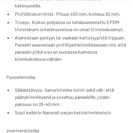
kateruuveilla.
Profiilikiskon mitat: Pituus 400 mm, korkeus 62 mm.
Tiiveys: Kiskon pohjassa on tehdasasennettu EPDM-
tiivistekumi ja kateruuveissa on omat tiivistealuslevyt.
Asennetaan pystyyn tai vaakaan kattotyypistä riippuen.
Paneelit asennetaan profiilipeltikiinnikkeeseen niin, että
paneelin pitkä sivu on suorassa kulmassa
kiinnikekiskoon nähden.
Paneelikiinnike
Säädettävyys: Sama kiinnike toimii sekä väli- että
päätykiinnikkeenä ja soveltuu paneeleille, joiden
paksuus on 28–40 mm.
Sopii kaikkiin Nanorail-sarjan kattokiinnikkeisiin
Invertterikiinnike