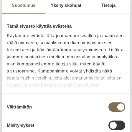
paneelikiinnikkeet soveltuvat sekä väli- että
Suostumus
Yksityiskohdat
Tietoja
päätykiinnikkeiksi, mikä sujuvoittaa asennustyötä työmaalla
.
Tämä sivusto käyttää evästeitä
Lähetä tarjouspyyntö tai kysy lisätietoja:
Käytämme evästeitä tarjoamamme sisällön ja mainosten
räätälöimiseen, sosiaalisen median ominaisuuksien
tukemiseen ja kävijämäärämme analysoimiseen. Lisäksi
jaamme sosiaalisen median, mainosalan ja analytiikka-
alan kumppaneillemme tietoja siitä, miten käytät
Lähetä
sivustoamme. Kumppanimme voivat yhdistää näitä
tietoja muihin tietoihin, joita olet antanut heille tai joita on
Ota yhteyttä
kerätty, kun olet käyttänyt heidän palvelujaan.
Yhteensopivuus: Nanorail-sarjan kiinnikkeet on
Suostumuksen
saatavilla kaikille yleisimmille harjakattotyypeille
Välttämätön
valinta
(konesauma, lukkosauma, profiilipelti ja huopa),
lukuun
ottamatta tiilikattoa
.
Mieltymykset
Sijoittelu katolla: Paneelien etäisyyden katon harjasta