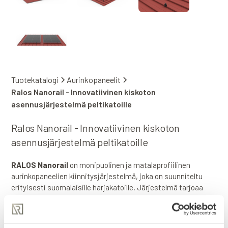
Tuotekatalogi
Aurinkopaneelit
Ralos Nanorail - Innovatiivinen kiskoton
asennusjärjestelmä peltikatoille
Ralos Nanorail - Innovatiivinen kiskoton
asennusjärjestelmä peltikatoille
RALOS Nanorail
on monipuolinen ja matalaprofiilinen
aurinkopaneelien kiinnitysjärjestelmä, joka on suunniteltu
erityisesti suomalaisille harjakatoille
. Järjestelmä tarjoaa
nopean ja luotettavan asennustavan konesauma-,
lukkosauma- ja profiilipeltikatoille sekä huopakatoille
.
Nanorail-ratkaisun etuna on sen modulaarisuus: samat